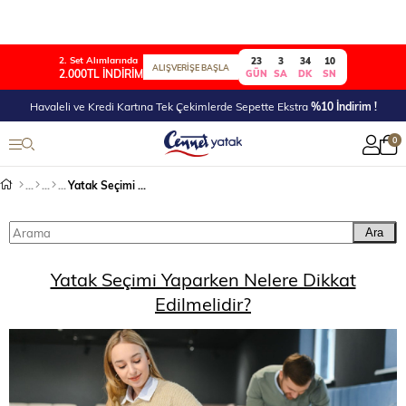
2. Set Alımlarında
23
3
34
10
ALIŞVERİŞE BAŞLA
2.000TL İNDİRİM
GÜN
SA
DK
SN
Havaleli ve Kredi Kartına Tek Çekimlerde Sepette Ekstra
%10 İndirim !
0
Yatak Seçimi Yaparken Nelere Dikkat Edilmelidir?
Ara
Yatak Seçimi Yaparken Nelere Dikkat
Edilmelidir?