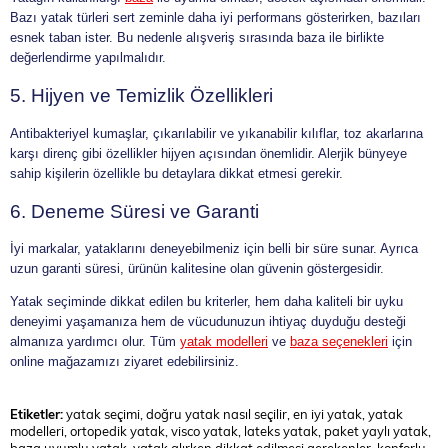
Bazı yatak türleri sert zeminle daha iyi performans gösterirken, bazıları
esnek taban ister. Bu nedenle alışveriş sırasında baza ile birlikte
değerlendirme yapılmalıdır.
5. Hijyen ve Temizlik Özellikleri
Antibakteriyel kumaşlar, çıkarılabilir ve yıkanabilir kılıflar, toz akarlarına
karşı direnç gibi özellikler hijyen açısından önemlidir. Alerjik bünyeye
sahip kişilerin özellikle bu detaylara dikkat etmesi gerekir.
6. Deneme Süresi ve Garanti
İyi markalar, yataklarını deneyebilmeniz için belli bir süre sunar. Ayrıca
uzun garanti süresi, ürünün kalitesine olan güvenin göstergesidir.
Yatak seçiminde dikkat edilen bu kriterler, hem daha kaliteli bir uyku
deneyimi yaşamanıza hem de vücudunuzun ihtiyaç duyduğu desteği
almanıza yardımcı olur. Tüm
yatak modelleri
ve
baza seçenekleri
için
online mağazamızı ziyaret edebilirsiniz.
Etiketler:
yatak seçimi, doğru yatak nasıl seçilir, en iyi yatak, yatak
modelleri, ortopedik yatak, visco yatak, lateks yatak, paket yaylı yatak,
baza uyumlu yatak, yatak alırken dikkat edilmesi gerekenler, konforlu