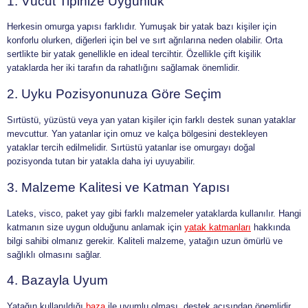
1. Vücut Tipinize Uygunluk
Herkesin omurga yapısı farklıdır. Yumuşak bir yatak bazı kişiler için
konforlu olurken, diğerleri için bel ve sırt ağrılarına neden olabilir. Orta
sertlikte bir yatak genellikle en ideal tercihtir. Özellikle çift kişilik
yataklarda her iki tarafın da rahatlığını sağlamak önemlidir.
2. Uyku Pozisyonunuza Göre Seçim
Sırtüstü, yüzüstü veya yan yatan kişiler için farklı destek sunan yataklar
mevcuttur. Yan yatanlar için omuz ve kalça bölgesini destekleyen
yataklar tercih edilmelidir. Sırtüstü yatanlar ise omurgayı doğal
pozisyonda tutan bir yatakla daha iyi uyuyabilir.
3. Malzeme Kalitesi ve Katman Yapısı
Lateks, visco, paket yay gibi farklı malzemeler yataklarda kullanılır. Hangi
katmanın size uygun olduğunu anlamak için
yatak katmanları
hakkında
bilgi sahibi olmanız gerekir. Kaliteli malzeme, yatağın uzun ömürlü ve
sağlıklı olmasını sağlar.
4. Bazayla Uyum
Yatağın kullanıldığı
baza
ile uyumlu olması, destek açısından önemlidir.