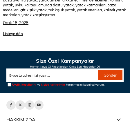
yatak, uyku kalitesi, omurga dostu yatak, yatak katmanları, baza
modelleri, çift kişilik yatak, tek kişilik yatak, yatak önerileri, kaliteli yatak
markaları, yatak karşılaştırma
Ocak 15, 2025
Listeye dön
Size Özel Kampanyalar
Hemen Kayıt Ol Fırsatlardan Önce Sen Haberdar Ol!
Gönder
Üyelik koşullarını
ve
kişisel verilerimin
korunmasını kabul ediyorum.
HAKKIMIZDA