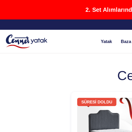
2. Set Alımların
Yatak
Baza 
Ce
SÜRESİ DOLDU