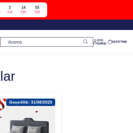
3
14
55
N
SA
DK
SN
ÜYE
SEPETIM
0
GIRIŞI
lar
Geçerlilik: 31/08/2025