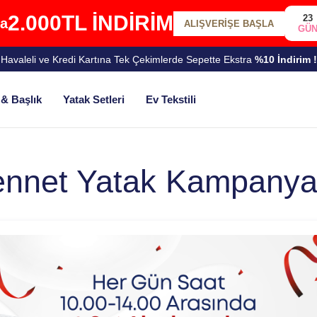
2.000TL İNDİRİM
23
da
ALIŞVERİŞE BAŞLA
GÜ
Havaleli ve Kredi Kartına Tek Çekimlerde Sepette Ekstra
%10 İndirim !
& Başlık
Yatak Setleri
Ev Tekstili
nnet Yatak Kampanya