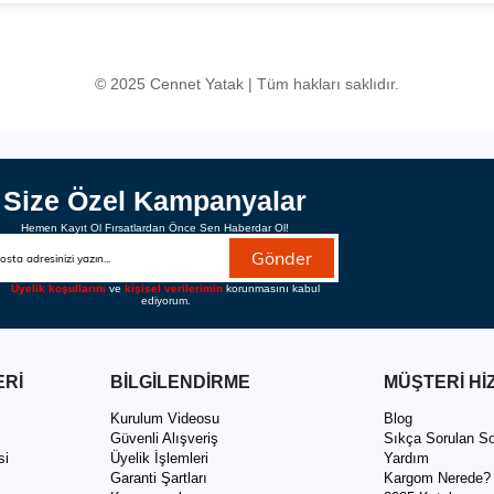
© 2025 Cennet Yatak | Tüm hakları saklıdır.
Size Özel Kampanyalar
Hemen Kayıt Ol Fırsatlardan Önce Sen Haberdar Ol!
Gönder
Üyelik koşullarını
ve
kişisel verilerimin
korunmasını kabul
ediyorum.
ERİ
BİLGİLENDİRME
MÜŞTERİ Hİ
ı
Kurulum Videosu
Blog
Güvenli Alışveriş
Sıkça Sorulan So
si
Üyelik İşlemleri
Yardım
Garanti Şartları
Kargom Nerede?