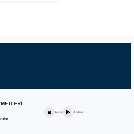
ZMETLERİ
Apple
Android
rular