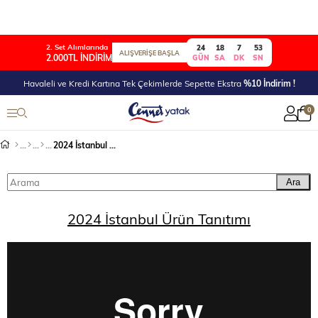
2. Set Alımlarında
24
18
7
53
ALIŞVERİŞE BAŞLA
2.000TL İNDİRİM
GÜN
SA
DK
SN
Havaleli ve Kredi Kartına Tek Çekimlerde Sepette Ekstra
%10 İndirim !
0
2024 İstanbul Ürün Tanıtımı
Ara
2024 İstanbul Ürün Tanıtımı