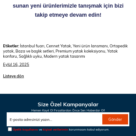
sunan yeni ürünlerimizle tanışmak için bizi
takip etmeye devam edin!
Etiketler:
İstanbul fuarı, Cennet Yatak, Yeni ürün lansmanı, Ortopedik
yatak, Baza ve başlık setleri, Premium yatak koleksiyonu, Yatak
konforu, Sağlıklı uyku, Modern yatak tasarımı
Eylül 16, 2025
Listeye dön
Size Özel Kampanyalar
Hemen Kayıt Ol Fırsatlardan Önce Sen Haberdar Ol!
Gönder
Üyelik koşullarını
ve
kişisel verilerimin
korunmasını kabul ediyorum.