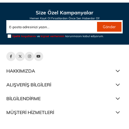
Size Özel Kampanyalar
Hemen Kayıt Ol Fırsatlardan Önce Sen Haberdar Ol!
Gönder
Üyelik koşullarını
ve
kişisel verilerimin
korunmasını kabul ediyorum.
HAKKIMIZDA
ALIŞVERİŞ BİLGİLERİ
BİLGİLENDİRME
MÜŞTERİ HİZMETLERİ