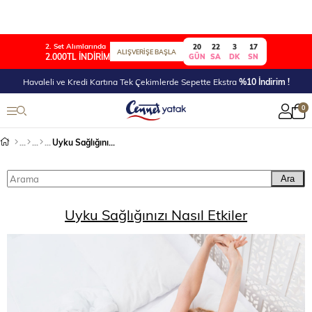
2. Set Alımlarında
20
22
3
17
ALIŞVERİŞE BAŞLA
2.000TL İNDİRİM
GÜN
SA
DK
SN
Havaleli ve Kredi Kartına Tek Çekimlerde Sepette Ekstra
%10 İndirim !
0
Uyku Sağlığınızı Nasıl Etkiler
Ara
Uyku Sağlığınızı Nasıl Etkiler