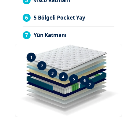
5
Visco Katmanı
6
5 Bölgeli Pocket Yay
7
Yün Katmanı
1
2
3
4
5
6
7