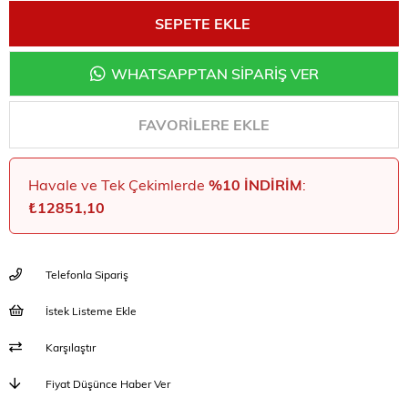
WHATSAPPTAN SİPARİŞ VER
FAVORILERE EKLE
Havale ve Tek Çekimlerde
%10 İNDIRIM
:
₺12851,10
Telefonla Sipariş
İstek Listeme Ekle
Karşılaştır
Fiyat Düşünce Haber Ver