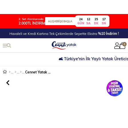
2. Set Alımlarında
24
12
25
17
ALIŞVERİŞE BAŞLA
2.000TL İNDİRİM
GÜN
SA
DK
SN
Havaleli ve Kredi Kartına Tek Çekimlerde Sepette Ekstra
%10 İndirim !
0
🛋 Türkiye'nin İlk Yaylı Yatak Üreticisi
Cennet Yatak Pink Geniş Depolama Alanlı Sandıklı Baza ve Kapitoneli Pudra Renk Başlık Seti