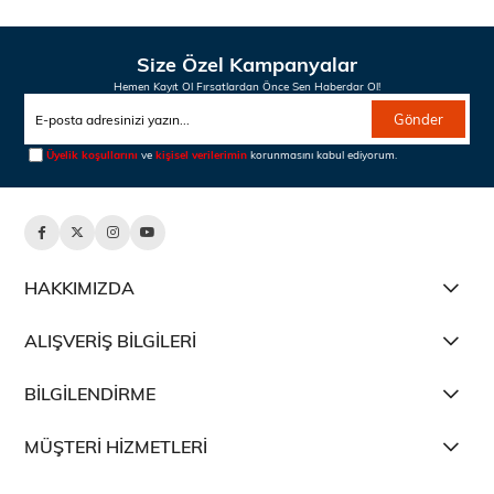
Size Özel Kampanyalar
Hemen Kayıt Ol Fırsatlardan Önce Sen Haberdar Ol!
Gönder
Üyelik koşullarını
ve
kişisel verilerimin
korunmasını kabul ediyorum.
HAKKIMIZDA
ALIŞVERİŞ BİLGİLERİ
BİLGİLENDİRME
MÜŞTERİ HİZMETLERİ