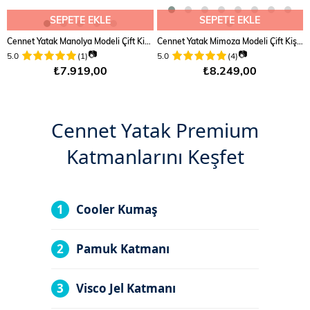
SEPETE EKLE
SEPETE EKLE
Cennet Yatak Manolya Modeli Çift Kişilik Antibakteriyel Ortopedik Yatak Paket Yaylı Sistem
Cennet Yatak Mimoza Modeli Çift Kişilik Paket Yaylı Yatak Full Ortopedik ve Antibakteriyel Özellikli
📷
📷
5.0
(1)
5.0
(4)
₺7.919,00
₺8.249,00
Cennet Yatak Premium
Katmanlarını Keşfet
1
Cooler Kumaş
2
Pamuk Katmanı
3
Visco Jel Katmanı