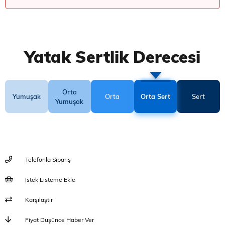
Yatak Sertlik Derecesi
Orta
Yumuşak
Orta
Orta Sert
Sert
Yumuşak
Telefonla Sipariş
İstek Listeme Ekle
Karşılaştır
Fiyat Düşünce Haber Ver