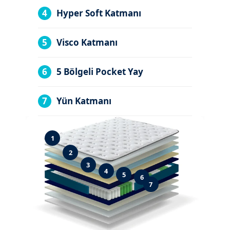
4
Hyper Soft Katmanı
5
Visco Katmanı
6
5 Bölgeli Pocket Yay
7
Yün Katmanı
1
2
3
4
5
6
7