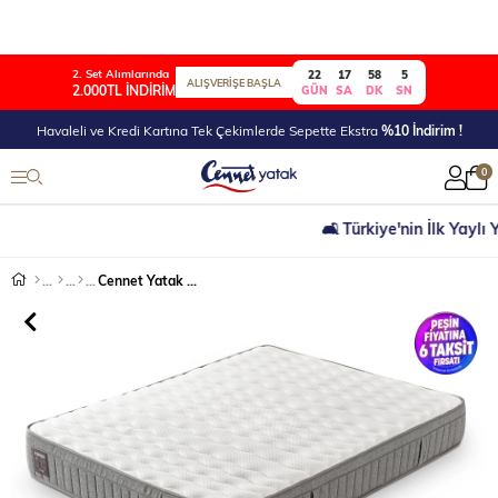
2. Set Alımlarında
22
17
58
4
ALIŞVERİŞE BAŞLA
2.000TL İNDİRİM
GÜN
SA
DK
SN
Havaleli ve Kredi Kartına Tek Çekimlerde Sepette Ekstra
%10 İndirim !
0
🛋 Türkiye'nin İlk Yaylı Yata
Cennet Yatak Fokus Model Çift Kişilik Ortopedik Yatak Estetik Tasarım, Ortopedik Destek