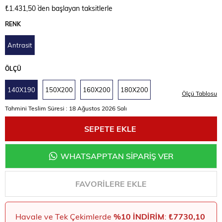
₺1.431,50
`den başlayan taksitlerle
RENK
Antrasit
ÖLÇÜ
140X190
150X200
160X200
180X200
Tahmini Teslim Süresi
:
18 Ağustos 2026 Salı
WHATSAPPTAN SİPARİŞ VER
FAVORILERE EKLE
Havale ve Tek Çekimlerde
%10 İNDIRIM
:
₺7730,10