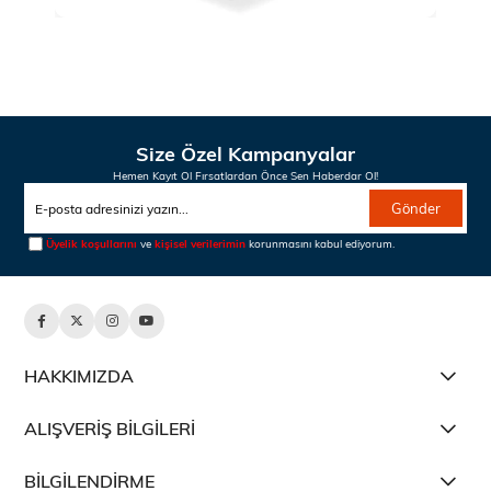
Size Özel Kampanyalar
Hemen Kayıt Ol Fırsatlardan Önce Sen Haberdar Ol!
Gönder
Üyelik koşullarını
ve
kişisel verilerimin
korunmasını kabul ediyorum.
HAKKIMIZDA
ALIŞVERİŞ BİLGİLERİ
BİLGİLENDİRME