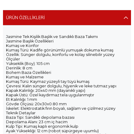
ÜRÜN ÖZELLIKLERI
Jasmine Tek Kişilik Başlık ve Sandıklı Baza Takımı
(0)
Jasmine Başlık Özellikleri
**** ****
17 Nisan 2026
Kumaş ve Konfor
Kumaş Türü: Kadife görünümlü yumuşak dokuma kumaş
Küçük kardeşim (10) için aldık.. Oldukça kullanışlı ve konforlu.
Özellik: Sünger dolgulu, konforlu ve kolay silinebilir yüzey
Ölçüler
Yükseklik (Boy): 105 cm
Derinlik: 8 cm
Bohem Baza Özellikleri
Kumaş ve Malzeme
Kumaş Türü: Kaymaz yüzeyli tay tüyü kumaş
Çevresi: Kalın sünger dolgulu, hijyenik ve leke tutmaz yapı
Kapak Kalınlığı: 20x40 mm (dayanıklı yapı)
Kapak Üstü: Özel kaydırmaz tela uygulanmıştır
(0)
Et Kalınlığı: 1 mm
Gövde Ölçüsü: 20x30x0.80 mm
S** G**
15 Nisan 2026
İskelet: Elektrostatik fırın boyalı, sağlam ve çizilmez yüzey
Teknik Detaylar
Kalitesine bayıldık. Yorum 1 tane vardı tereddütte kalmıştım.
Baza Tipi: Sandıklı depolama bazası
Ama cidden çok kaliteli çıktı. Çocuklar bayıldı
Depolama Alanı: 23 cm iç hacim
Kulp Tipi: Kumaş kaplı ergonomik kulp
Ayak Yüksekliği: 12 cm (robot süpürgeye uyumlu)