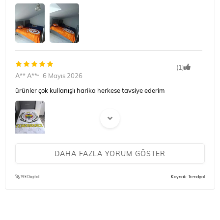
(1)
A** A**
6 Mayıs 2026
ürünler çok kullanışlı harika herkese tavsiye ederim
DAHA FAZLA YORUM GÖSTER
(1)
A** Y** Ç**
6 Mayıs 2026
🚀 YGDigital
Kaynak: Trendyol
Gayet kaliteli bir ürün gönül rahatlıgıyla siparis edebilirsiniz.
Firma ilgisi muhteşem. Odanin icine kadar gelip biraktilar yatak
baza ve basligi. Kurulumunu 3 yasinda bir cocuk bile yapar cok
basit 😁