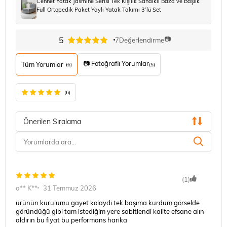
Cennet Yatak Jasmine Serisi Tek Kişilik Sandıklı Baza ve Başlık
Full Ortopedik Paket Yaylı Yatak Takımı 3’lü Set
📷
5
7
Değerlendirme
📷 Fotoğraflı Yorumlar
Tüm Yorumlar
(6)
(5)
(6)
Önerilen Sıralama
(1)
a** K**
31 Temmuz 2026
ürünün kurulumu gayet kolaydi tek başıma kurdum görselde
göründüğü gibi tam istediğim yere sabitlendi kalite efsane alın
aldırın bu fiyat bu performans harika