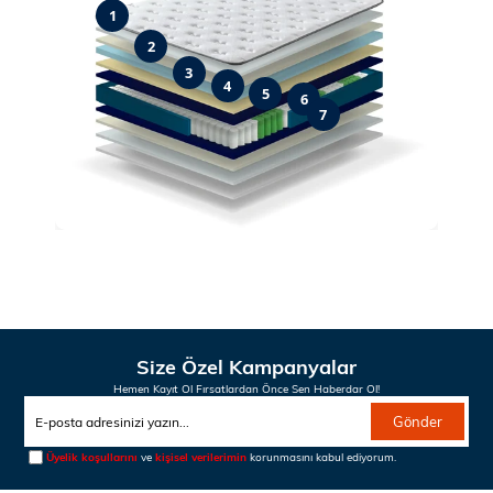
1
2
3
4
5
6
7
Size Özel Kampanyalar
Hemen Kayıt Ol Fırsatlardan Önce Sen Haberdar Ol!
Gönder
Üyelik koşullarını
ve
kişisel verilerimin
korunmasını kabul ediyorum.