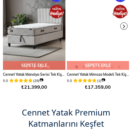
SEPETE EKLE
SEPETE EKLE
Cennet Yatak Manolya Serisi Tek Kişilik Sandıklı Baza ve Başlık + Full Ortopedik Paket Yaylı Yatak Takımı 3 lü Set
Cennet Yatak Mimoza Modeli Tek Kişilik Full Ortopedik Antibakteriyel Yataklı Baza ve Başlık Takımı 3 lü Set
📷
📷
5.0
(29)
5.0
(1)
₺21.399,00
₺17.359,00
Cennet Yatak Premium
Katmanlarını Keşfet