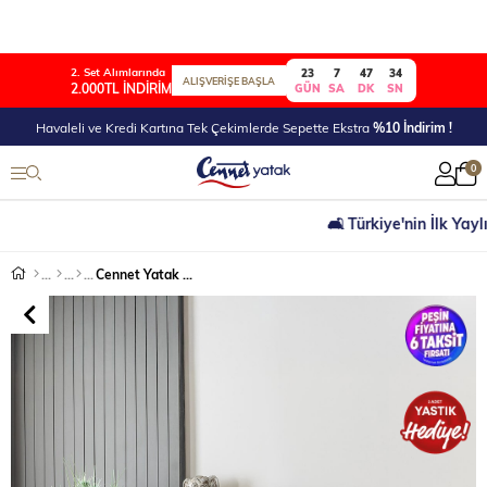
2. Set Alımlarında
23
7
47
33
ALIŞVERİŞE BAŞLA
2.000TL İNDİRİM
GÜN
SA
DK
SN
Havaleli ve Kredi Kartına Tek Çekimlerde Sepette Ekstra
%10 İndirim !
0
🛋 Türkiye'nin İlk Yaylı Yata
Cennet Yatak Jasmine Serisi Tek Kişilik Sandıklı Baza ve Başlık Full Ortopedik Paket Yaylı Yatak Takımı 3’lü Set