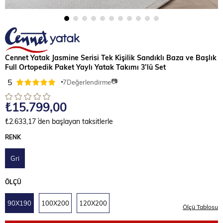
Cennet Yatak Jasmine Serisi Tek Kişilik Sandıklı Baza ve Başlık
Full Ortopedik Paket Yaylı Yatak Takımı 3’lü Set
📷
5
7
Değerlendirme
₺15.799,00
₺2.633,17
`den başlayan taksitlerle
RENK
Gri
ÖLÇÜ
90X190
100X200
120X200