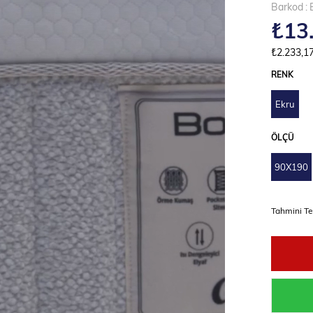
Barkod
:
₺13
₺2.233,1
RENK
Ekru
ÖLÇÜ
90X190
Tahmini Te