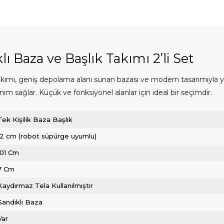
ı Baza ve Başlık Takımı 2’li Set
takımı, geniş depolama alanı sunan bazası ve modern tasarımıyla y
ım sağlar. Küçük ve fonksiyonel alanlar için ideal bir seçimdir.
Tek Kişilik Baza Başlık
12 cm (robot süpürge uyumlu)
101 Cm
7 Cm
Kaydırmaz Tela Kullanılmıştır
Sandıklı Baza
Var