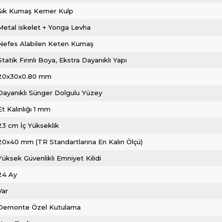
Şık Kumaş Kemer Kulp
Metal iskelet + Yonga Levha
Nefes Alabilen Keten Kumaş
Statik Fırınlı Boya, Ekstra Dayanıklı Yapı
20x30x0.80 mm
Dayanıklı Sünger Dolgulu Yüzey
Et Kalınlığı 1 mm
23 cm İç Yükseklik
20x40 mm (TR Standartlarına En Kalın Ölçü)
Yüksek Güvenlikli Emniyet Kilidi
24 Ay
Var
Demonte Özel Kutulama