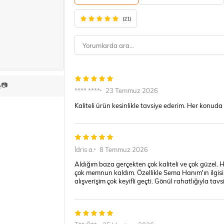
(21)
📷
e
**** ****
23 Temmuz 2026
Kaliteli ürün kesinlikle tavsiye ederim. Her konuda 
İdris a.
8 Temmuz 2026
Aldığım baza gerçekten çok kaliteli ve çok güzel.
çok memnun kaldım. Özellikle Sema Hanım'ın ilgisi
alışverişim çok keyifli geçti. Gönül rahatlığıyla ta