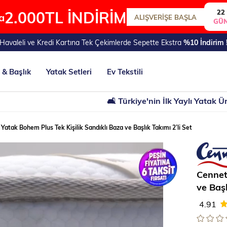
2.000TL İNDİRİM
22
a
ALIŞVERİŞE BAŞLA
GÜ
Havaleli ve Kredi Kartına Tek Çekimlerde Sepette Ekstra
%10 İndirim 
 & Başlık
Yatak Setleri
Ev Tekstili
🛋 Türkiye'nin İlk Yaylı Yatak Üreticisi
Yatak Bohem Plus Tek Kişilik Sandıklı Baza ve Başlık Takımı 2’li Set
Cennet
ve Başl
4.91