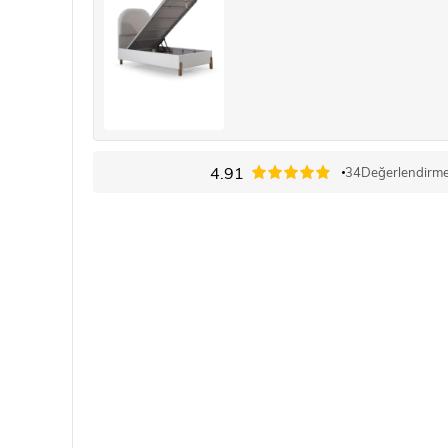
4.91
34
Değerlendirm