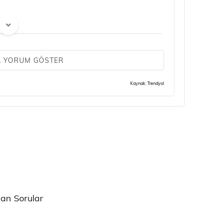
(0)
A YORUM GÖSTER
kazançlarınız olsun
Kaynak: Trendyol
(0)
eddütsüz alın
lan Sorular