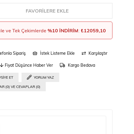
FAVORILERE EKLE
le ve Tek Çekimlerde
%10 İNDIRIM
:
₺12059,10
efonla Sipariş
İstek Listeme Ekle
Karşılaştır
Fiyat Düşünce Haber Ver
Kargo Bedava
SIYE ET
YORUM YAZ
R (0) VE CEVAPLAR (0)