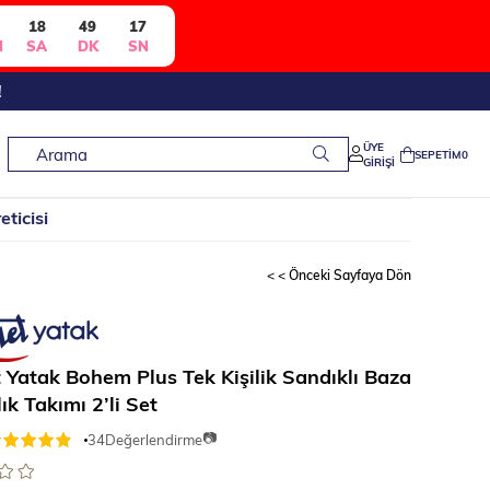
18
49
16
N
SA
DK
SN
!
ÜYE
SEPETIM
0
GIRIŞI
< < Önceki Sayfaya Dön
 Yatak Bohem Plus Tek Kişilik Sandıklı Baza
ık Takımı 2’li Set
📷
34
Değerlendirme