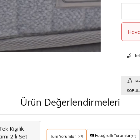
Hava
Tel
TAV
SORULA
Ürün Değerlendirmeleri
k Kişilik
mı 2’li Set
📷 Fotoğraflı Yorumlar
Tüm Yorumlar
(21)
(15)