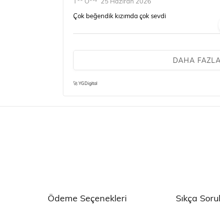
T** Ö**
25 Haziran 2026
Çok beğendik kızımda çok sevdi
Eda Y.
24 Haziran 2026
DAHA FAZL
Biz çok memnun kaldık iyiki böyle firmalar var bol 
🚀 YGDigital
Banu K.
17 Haziran 2026
Bu kadar kaliteli beklemiyordum düşünmeden ter
Ödeme Seçenekleri
Sıkça Soru