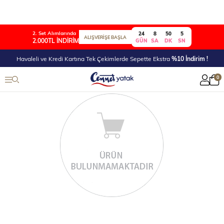
2. Set Alımlarında
24
8
50
5
ALIŞVERİŞE BAŞLA
2.000TL İNDİRİM
GÜN
SA
DK
SN
Havaleli ve Kredi Kartına Tek Çekimlerde Sepette Ekstra
%10 İndirim !
0