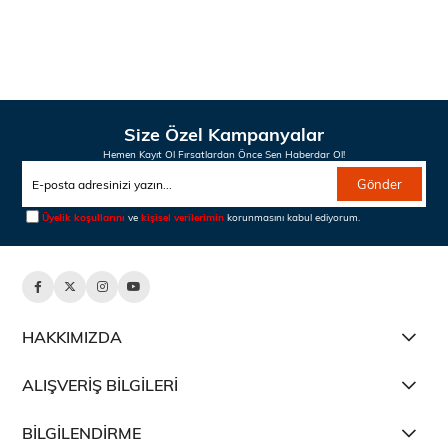
Size Özel Kampanyalar
Hemen Kayıt Ol Fırsatlardan Önce Sen Haberdar Ol!
Gönder
Üyelik koşullarını
ve
kişisel verilerimin
korunmasını kabul ediyorum.
HAKKIMIZDA
ALIŞVERİŞ BİLGİLERİ
BİLGİLENDİRME